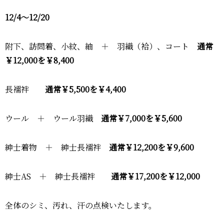
12/4～12/20
附下、訪問着、小紋、紬 ＋ 羽織（袷）、コート
通常
￥12,000を￥8,400
長襦袢
通常￥5,500を￥4,400
ウール ＋ ウール羽織
通常￥7,000を￥5,600
紳士着物 ＋ 紳士長襦袢
通常￥12,200を￥9,600
紳士AS ＋ 紳士長襦袢
通常￥17,200を￥12,000
全体のシミ、汚れ、汗の点検いたします。