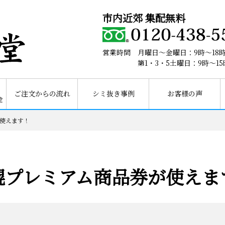
市内近郊 集配無料
営業時間 月曜日～金曜日：9時～18
第1・3・5土曜日：9時～15
ご注文からの流れ
シミ抜き事例
お客様の声
金
使えます！
幌プレミアム商品券が使えま